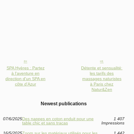
SPA Hyères : Partez
Détente et sensualité:
à l'aventure en
les tarifs des
direction d'un SPA en
massages naturistes
côte d'Azur
à Paris chez
Natur&Zen
Newest publications
07/6/2025
Des nappes en coton enduit pour une
1 407
table chic et sans tracas
Impressions
16/5/2025
Zoom sur les matériaux utilisés pour les
1 442