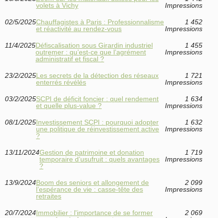
volets à Vichy
Impressions
02/5/2025
Chauffagistes à Paris : Professionnalisme
1 452
et réactivité au rendez-vous
Impressions
11/4/2025
Défiscalisation sous Girardin industriel
1 455
outremer : qu’est-ce que l’agrément
Impressions
administratif et fiscal ?
23/2/2025
Les secrets de la détection des réseaux
1 721
enterrés révélés
Impressions
03/2/2025
SCPI de déficit foncier : quel rendement
1 634
et quelle plus-value ?
Impressions
08/1/2025
Investissement SCPI : pourquoi adopter
1 632
une politique de réinvestissement active
Impressions
?
13/11/2024
Gestion de patrimoine et donation
1 719
temporaire d’usufruit : quels avantages
Impressions
?
13/9/2024
Boom des seniors et allongement de
2 099
l’espérance de vie : casse-tête des
Impressions
retraites
20/7/2024
Immobilier : l'importance de se former
2 069